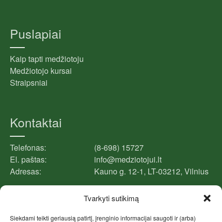
Puslapiai
Kaip tapti medžiotoju
Medžiotojo kursai
Straipsniai
Kontaktai
Telefonas:
(8-698) 15727
El. paštas:
info@medziotojui.lt
Adresas:
Kauno g. 12-1, LT-03212, Vilnius
Tvarkyti sutikimą
Facebook puslapis
Siekdami teikti geriausią patirtį, įrenginio informacijai saugoti ir (arba)