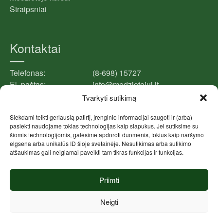
Straipsniai
Kontaktai
Telefonas:
(8-698) 15727
El. paštas:
info@medziotojui.lt
Adresas:
Kauno g. 12-1, LT-03212, Vilnius
Tvarkyti sutikimą
Siekdami teikti geriausią patirtį, įrenginio informacijai saugoti ir (arba)
pasiekti naudojame tokias technologijas kaip slapukus. Jei sutiksime su
Facebook puslapis
šiomis technologijomis, galėsime apdoroti duomenis, tokius kaip naršymo
elgsena arba unikalūs ID šioje svetainėje. Nesutikimas arba sutikimo
atšaukimas gali neigiamai paveikti tam tikras funkcijas ir funkcijas.
Spustelėkite, kad priimtumėte rinkodara
Medžiotojui.lt
slapukus ir įgalintumėte šį turinį
Priimti
Neigti