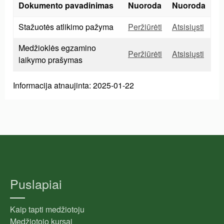
Dokumento pavadinimas
Nuoroda
Nuoroda
Stažuotės atlikimo pažyma
Peržiūrėti
Atsisiųsti
Medžioklės egzamino
Peržiūrėti
Atsisiųsti
laikymo prašymas
Informacija atnaujinta: 2025-01-22
Puslapiai
Kaip tapti medžiotoju
Medžiotojo kursai