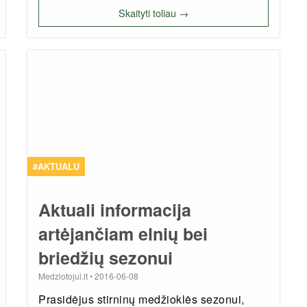
Skaityti toliau →
#AKTUALU
Aktuali informacija
artėjančiam elnių bei
briedžių sezonui
Medziotojui.lt
•
2016-06-08
Prasidėjus stirninų medžioklės sezonui,