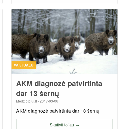
#AKTUALU
AKM diagnozė patvirtinta
dar 13 šernų
Medziotojui.lt
•
2017-03-06
AKM diagnozė patvirtinta dar 13 šernų
Skaityti toliau →