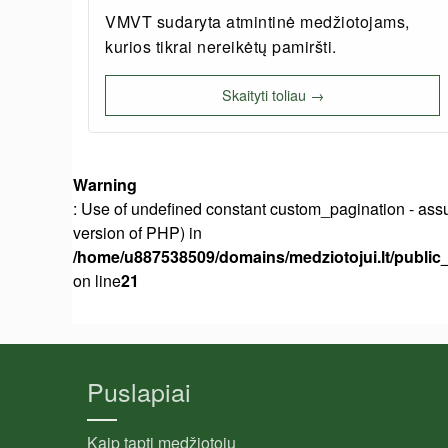
VMVT sudaryta atmintinė medžiotojams,
kurios tikrai nereikėtų pamiršti.
Skaityti toliau →
Warning
: Use of undefined constant custom_pagination - assum
version of PHP) in
/home/u887538509/domains/medziotojui.lt/public_
on line
21
Puslapiai
Kaip tapti medžiotoju