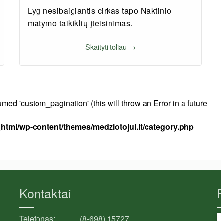
Lyg nesibaigiantis cirkas tapo Naktinio
matymo taikiklių įteisinimas.
Skaityti toliau →
ed 'custom_pagination' (this will throw an Error in a future
html/wp-content/themes/medziotojui.lt/category.php
Kontaktai
Telefonas:
(8-698) 15727