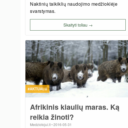
Naktinių taikiklių naudojimo medžioklėje
svarstymas.
Skaityti toliau →
#AKTUALU
Afrikinis kiaulių maras. Ką
reikia žinoti?
Medziotojui.lt
•
2016-05-31