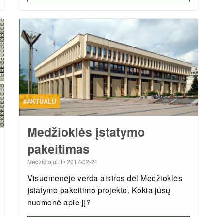
#AKTUALU
Medžioklės įstatymo
pakeitimas
Medziotojui.lt
•
2017-02-21
Visuomenėje verda aistros dėl Medžioklės
įstatymo pakeitimo projekto. Kokia jūsų
nuomonė apie jį?