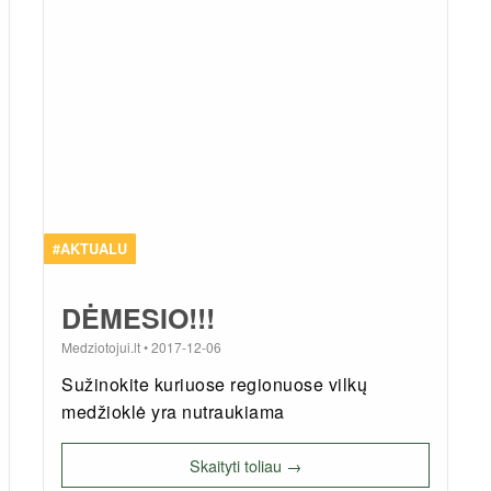
#AKTUALU
DĖMESIO!!!
Medziotojui.lt
•
2017-12-06
Sužinokite kuriuose regionuose vilkų
medžioklė yra nutraukiama
Skaityti toliau →