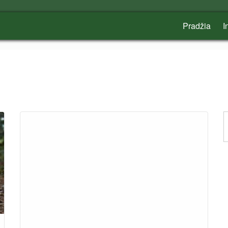
Pradžia
I