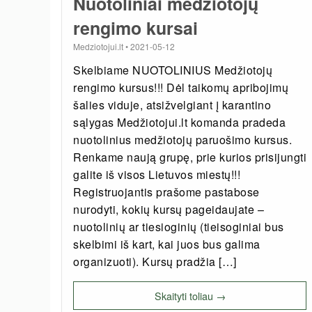
Nuotoliniai medžiotojų
rengimo kursai
Medziotojui.lt
•
2021-05-12
Skelbiame NUOTOLINIUS Medžiotojų
rengimo kursus!!! Dėl taikomų apribojimų
šalies viduje, atsižvelgiant į karantino
sąlygas Medžiotojui.lt komanda pradeda
nuotolinius medžiotojų paruošimo kursus.
Renkame naują grupę, prie kurios prisijungti
galite iš visos Lietuvos miestų!!!
Registruojantis prašome pastabose
nurodyti, kokių kursų pageidaujate –
nuotolinių ar tiesioginių (tieisoginiai bus
skelbimi iš kart, kai juos bus galima
organizuoti). Kursų pradžia […]
Skaityti toliau →