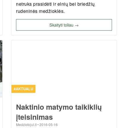
netruks prasidėti ir elnių bei briedžių
rudeninės medžioklės.
Skaityti toliau →
#AKTUALU
Naktinio matymo taikiklių
įteisinimas
Medziotojui.lt
•
2016-05-16