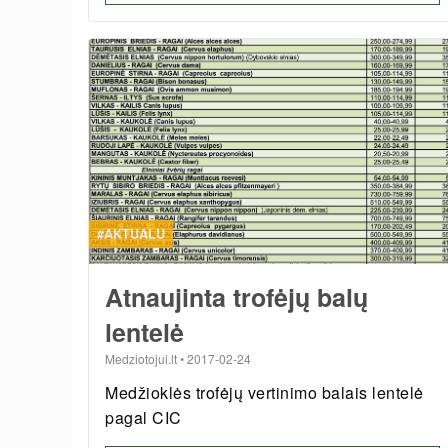
#AKTUALU
Atnaujinta trofėjų balų
lentelė
Medziotojui.lt
•
2017-02-24
Medžioklės trofėjų vertinimo balais lentelė
pagal CIC