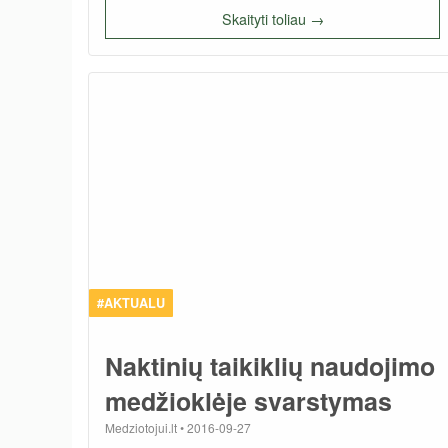
Skaityti toliau →
#AKTUALU
Naktinių taikiklių naudojimo
medžioklėje svarstymas
Medziotojui.lt
•
2016-09-27