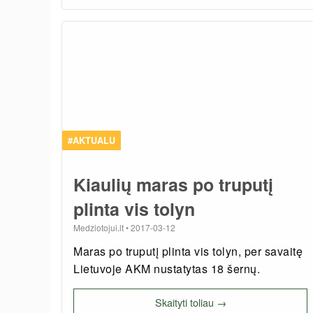
#AKTUALU
Kiaulių maras po truputį
plinta vis tolyn
Medziotojui.lt
•
2017-03-12
Maras po truputį plinta vis tolyn, per savaitę
Lietuvoje AKM nustatytas 18 šernų.
Skaityti toliau →