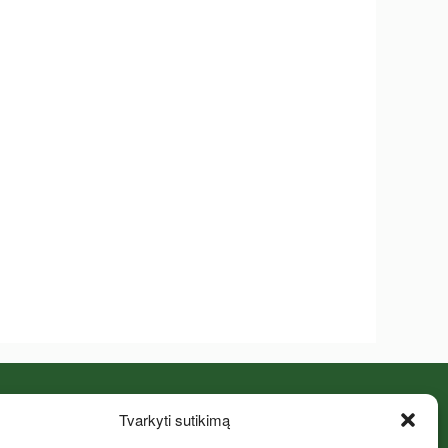
Facebook puslapis
Tvarkyti sutikimą