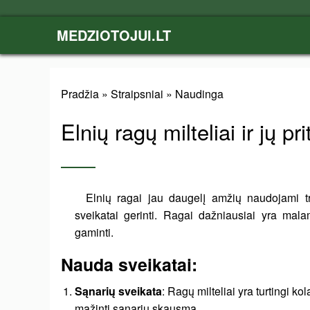
MEDZIOTOJUI.LT
Pradžia
»
Straipsniai
»
Naudinga
Elnių ragų milteliai ir jų p
Elnių ragai jau daugelį amžių naudojami tr
sveikatai gerinti. Ragai dažniausiai yra mala
gaminti.
Nauda sveikatai:
Sąnarių sveikata
: Ragų milteliai yra turtingi k
mažinti sąnarių skausmą.