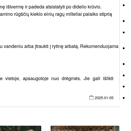
inę ištvermę ir padeda atsistatyti po didelio krūvio.
amino rūgščių kiekio elnių ragų milteliai palaiko stiprią
iltu vandeniu arba įtraukti į rytinę arbatą. Rekomenduojama
je vietoje, apsaugotoje nuo drėgmės. Jie gali išlikti
2025-01-05