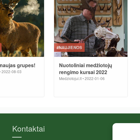
#NAUJIENOS
naujas grupes!
Nuotoliniai medžiotojų
rengimo kursai 2022
•
2022-08-03
Medziotojui.lt
•
2022-01-06
Kontaktai