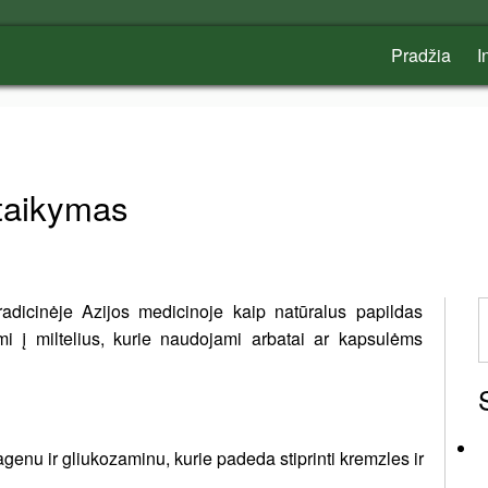
Pradžia
I
ritaikymas
adicinėje Azijos medicinoje kaip natūralus papildas
mi į miltelius, kurie naudojami arbatai ar kapsulėms
olagenu ir gliukozaminu, kurie padeda stiprinti kremzles ir