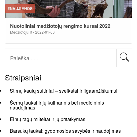
#NAUJIENOS
Nuotoliniai medžiotojų rengimo kursai 2022
Medziotojui.lt
•
2022-01-06
Straipsniai
Stirnų kaulų sultiniai – sveikatai ir ilgaamžiškumui
Šernų taukai ir jų kulinarinis bei medicininis
naudojimas
Elnių ragų milteliai ir jų pritaikymas
Barsukų taukai: gydomosios savybės ir naudojimas