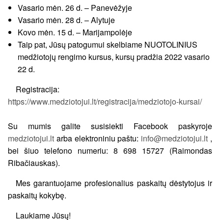
Vasario mėn. 26 d. – Panevėžyje
Vasario mėn. 28 d. – Alytuje
Kovo mėn. 15 d. – Marijampolėje
Taip pat, Jūsų patogumui skelbiame NUOTOLINIUS
medžiotojų rengimo kursus, kursų pradžia 2022 vasario
22 d.
Registracija:
https://www.medziotojui.lt/registracija/medziotojo-kursai/
Su mumis galite susisiekti Facebook paskyroje
medziotojui.lt
arba elektroniniu paštu:
info@medziotojui.lt
,
bei šiuo telefono numeriu: 8 698 15727 (Raimondas
Ribačiauskas).
Mes garantuojame profesionalius paskaitų dėstytojus ir
paskaitų kokybę.
Laukiame Jūsų!