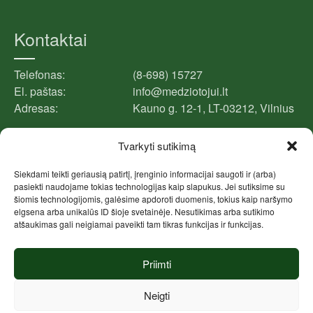
Kontaktai
Telefonas:
(8-698) 15727
El. paštas:
info@medziotojui.lt
Adresas:
Kauno g. 12-1, LT-03212, Vilnius
Tvarkyti sutikimą
Facebook puslapis
Siekdami teikti geriausią patirtį, įrenginio informacijai saugoti ir (arba)
pasiekti naudojame tokias technologijas kaip slapukus. Jei sutiksime su
Spustelėkite, kad priimtumėte rinkodara
šiomis technologijomis, galėsime apdoroti duomenis, tokius kaip naršymo
Medžiotojui.lt
slapukus ir įgalintumėte šį turinį
elgsena arba unikalūs ID šioje svetainėje. Nesutikimas arba sutikimo
atšaukimas gali neigiamai paveikti tam tikras funkcijas ir funkcijas.
Priimti
Neigti
© MEDZIOTOJUI.LT