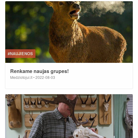
#NAUJIENOS
Renkame naujas grupes!
Medziotojui.lt
•
2022-08-03