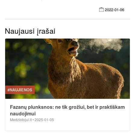
2022-01-06
Naujausi įrašai
#NAUJIENOS
Fazanų plunksnos: ne tik grožiui, bet ir praktiškam
naudojimui
Medziotojui.lt
•
2025-01-05