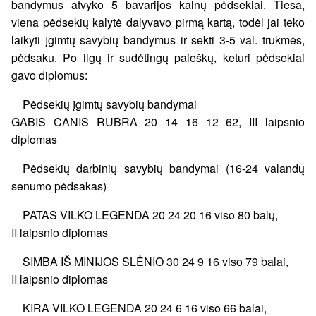
bandymus atvyko 5 bavarijos kalnų pėdsekiai. Tiesa,
viena pėdsekių kalytė dalyvavo pirmą kartą, todėl jai teko
laikyti įgimtų savybių bandymus ir sekti 3-5 val. trukmės,
pėdsaku. Po ilgų ir sudėtingų paieškų, keturi pėdsekiai
gavo diplomus:
Pėdsekių įgimtų savybių bandymai
GABIS CANIS RUBRA 20 14 16 12 62, III laipsnio
diplomas
Pėdsekių darbinių savybių bandymai (16-24 valandų
senumo pėdsakas)
PATAS VILKO LEGENDA 20 24 20 16 viso 80 balų,
II laipsnio diplomas
SIMBA IŠ MINIJOS SLĖNIO 30 24 9 16 viso 79 balai,
II laipsnio diplomas
KIRA VILKO LEGENDA 20 24 6 16 viso 66 balai,