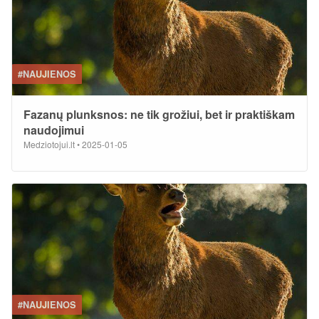
#NAUJIENOS
Fazanų plunksnos: ne tik grožiui, bet ir praktiškam
naudojimui
Medziotojui.lt
•
2025-01-05
#NAUJIENOS