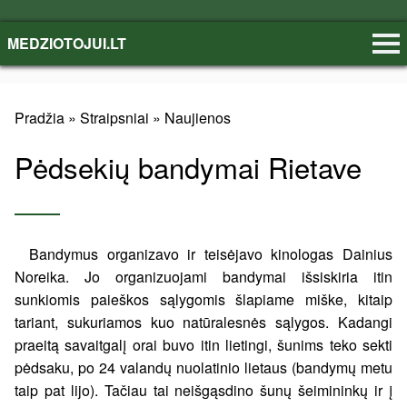
MEDZIOTOJUI.LT
Pradžia
»
Straipsniai
»
Naujienos
Pėdsekių bandymai Rietave
Bandymus organizavo ir teisėjavo kinologas Dainius
Noreika. Jo organizuojami bandymai išsiskiria itin
sunkiomis paieškos sąlygomis šlapiame miške, kitaip
tariant, sukuriamos kuo natūralesnės sąlygos. Kadangi
praeitą savaitgalį orai buvo itin lietingi, šunims teko sekti
pėdsaku, po 24 valandų nuolatinio lietaus (bandymų metu
taip pat lijo). Tačiau tai neišgąsdino šunų šeimininkų ir į