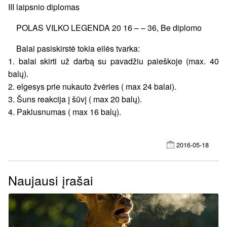
III laipsnio diplomas
POLAS VILKO LEGENDA 20 16 – – 36, Be diplomo
Balai pasiskirstė tokia eilės tvarka:
1. balai skirti už darbą su pavadžiu paieškoje (max. 40
balų).
2. elgesys prie nukauto žvėries ( max 24 balai).
3. Šuns reakcija į šūvį ( max 20 balų).
4. Paklusnumas ( max 16 balų).
2016-05-18
Naujausi įrašai